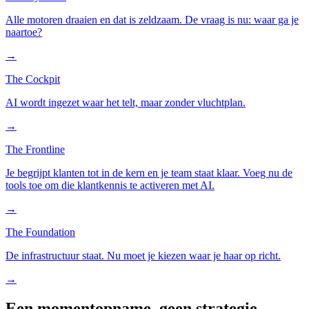
Alle motoren draaien en dat is zeldzaam. De vraag is nu: waar ga je
naartoe?
→
The Cockpit
AI wordt ingezet waar het telt, maar zonder vluchtplan.
→
The Frontline
Je begrijpt klanten tot in de kern en je team staat klaar. Voeg nu de
tools toe om die klantkennis te activeren met AI.
→
The Foundation
De infrastructuur staat. Nu moet je kiezen waar je haar op richt.
→
Een momentopname, geen strategie.