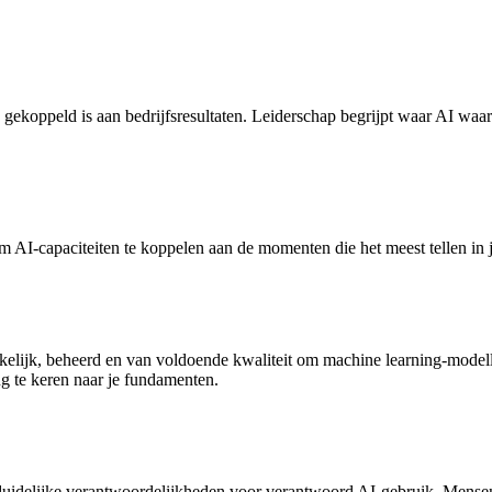
ks gekoppeld is aan bedrijfsresultaten. Leiderschap begrijpt waar AI waar
om AI-capaciteiten te koppelen aan de momenten die het meest tellen in j
egankelijk, beheerd en van voldoende kwaliteit om machine learning-mode
ug te keren naar je fundamenten.
 duidelijke verantwoordelijkheden voor verantwoord AI-gebruik. Mensen 