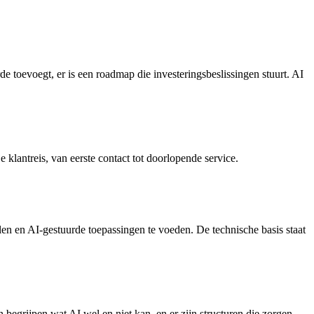
de toevoegt, er is een roadmap die investeringsbeslissingen stuurt. AI
e klantreis, van eerste contact tot doorlopende service.
llen en AI-gestuurde toepassingen te voeden. De technische basis staat
begrijpen wat AI wel en niet kan, en er zijn structuren die zorgen