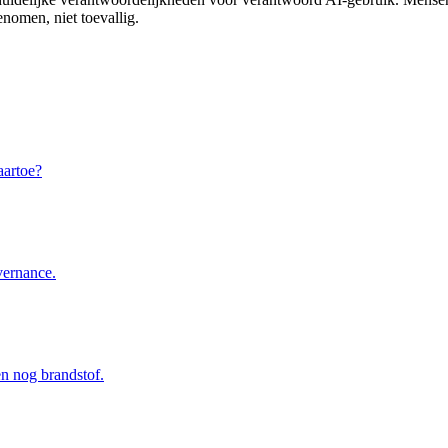
nomen, niet toevallig.
aartoe?
vernance.
en nog brandstof.