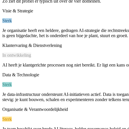
Zo ziet dit profiel er typisch uit over de vier domeinen.
Visie & Strategie
Sterk
Je organisatie heeft een heldere, gedragen AI-strategie die rechtstree
is geen bijgedachte, het is onderdeel van hoe je plant, stuurt en groeit.
Klantervaring & Dienstverlening
In ontwikkeling
AI heeft je klantgerichte processen nog niet bereikt. Er ligt een kans 
Data & Technologie
Sterk
Je data-infrastructuur ondersteunt AI-initiatieven actief. Data is to
stevig: je kunt bouwen, schalen en experimenteren zonder telkens ter
Organisatie & Verantwoordelijkheid
Sterk
Je team beschikt over brede AI-literacy, helder governance-beleid en